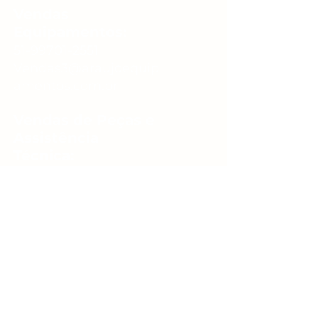
Vendas
Equipamentos:
51-99701-2551
Vendas3@araujoequip
amentos.com.br
Vendas de Peças e
Assistência
Técnica:
51-98024-6880
Vendas2@araujoequip
amentos.com.br
Financeiro:
51-99981-0460
financeiro@araujoequ
ipamentos.com.br